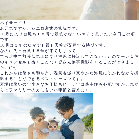
ハイサーイ！！
お元気ですか、シエロ宮古の宮脇です。
10月に入り台風も１８号で最後かな？いやそう思いたい今日この頃
です。
10月は１年のなかでも最も天候が安定する時期です。
なのに先日台風１８号が来てしまって、、、。
でも途中で熱帯低気圧になり沖縄に接近してこなかったので幸い１件
のキャンセルも出すことなく皆さん無事撮影をすることができまし
た。(^^)
これからは暑さも和らぎ、湿気も減り爽やかな海風に吹かれながら撮
影することができるベストシーズンです。
夏場は暑いので小さなお子様もビーチでは熱中症も心配ですがこれか
らはファミリーの方にもいい季節と言えます。