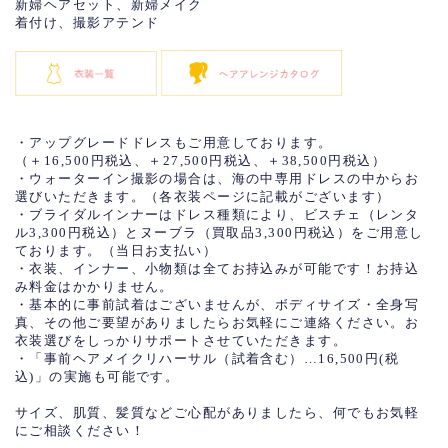
新婦ヘアセット、新婦メイク
着付け、撮影アテンド
・アップグレードドレスもご用意しております。
（＋16,500円税込、＋27,500円税込、＋38,500円税込）
・ウォーターイン撮影の場合は、海の中専用ドレスの中からお
選びいただきます。（各衣装ページに記載がございます）
・ブライダルインナーはドレス種類により、ビスチェ（レンタ
ル3,300円税込）とヌーブラ（買取品3,300円税込）をご用意し
ております。（当日お支払い）
・衣装、インナー、小物類は全てお持込みが可能です！お持込
み料金はかかりません。
・基本的に事前試着はございませんが、ボディサイズ・全身写
真、その他ご要望がありましたらお気軽にご連絡ください。お
衣装選びをしっかりサポートさせていただきます。
・「事前ヘアメイクリハーサル（試着含む）…16,500円(税
込)」の実施も可能です。
サイズ、肌質、髪質などご心配がありましたら、何でもお気軽
にご相談ください！