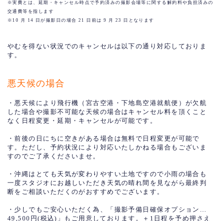
※実費とは、延期・キャンセル時点で予約済みの撮影会場等に関する解約料や負担済みの
交通費等を指します
※10 月 14 日が撮影日の場合 21 日前は 9 月 23 日となります
やむを得ない状況でのキャンセルは以下の通り対応しておりま
す。
悪天候の場合
・悪天候により飛行機（宮古空港・下地島空港就航便）が欠航
した場合や撮影不可能な天候の場合はキャンセル料を頂くこと
なく日程変更・延期・キャンセルが可能です。
・前後の日にちに空きがある場合は無料で日程変更が可能で
す。ただし、予約状況により対応いたしかねる場合もございま
すのでご了承くださいませ。
・沖縄はとても天気が変わりやすい土地ですので小雨の場合も
一度スタジオにお越しいただき天気の晴れ間を見ながら最終判
断をご相談いただくのがおすすめでございます。
・少しでもご安心いただく為、「撮影予備日確保オプション…
49,500円(税込)」もご用意しております。＋1日程を予め押さえ