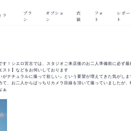
プラ
オプショ
衣
フォ
レポー
ィラ
グ
ン
ン
装
ト
ト
です！シエロ宮古では、スタジオご来店後のお二人準備前に必ず最
エスト】などをお伺いしております
いがナチュラルに撮って欲しい』という要望が増えてきた気がしま
めて、お二人からばっちりカメラ目線を頂いて撮っていましたが、
なぁ